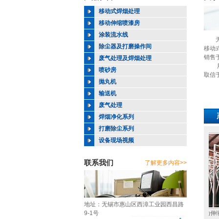
移动式焊烟处理
移动伸缩喷漆房
涂装流水线
无锡
除尘器及打磨操作间
移动
销售
废气处理及焊烟处理
用严
喷砂房
取信
抛丸机
输送机
废气处理
焊烟净化系列
打磨除尘系列
设备现场视频
联系我们
了解更多内容>>
地址：无锡市惠山区西漳工业园西昌路
9-1号
移动伸缩式喷漆房
移动伸缩式